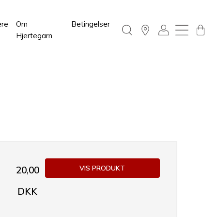
ere
Om
Betingelser
Hjertegarn
VIS PRODUKT
20,00
DKK