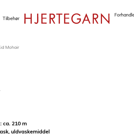
Forhandl
Tilbehør
Kid Mohair
r
 ca. 210 m
ask, uldvaskemiddel