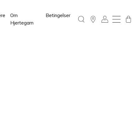
ere
Om
Betingelser
Hjertegarn