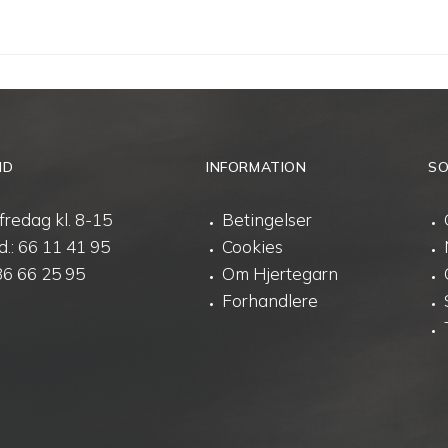
ID
INFORMATION
SO
fredag kl. 8-15
Betingelser
d.:
66 11 41 95
Cookies
86 66 25 95
Om Hjertegarn
Forhandlere