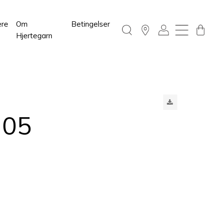
ere
Om
Betingelser
Hjertegarn
705