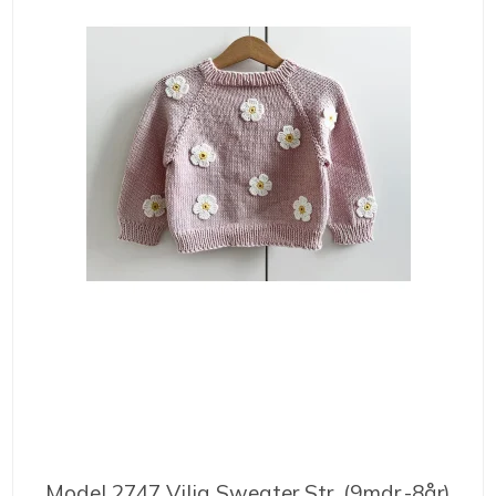
Model 2747 Vilja Sweater Str. (9mdr.-8år)