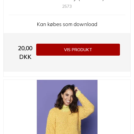
2573
Kan købes som download
20,00
VIS PRODUKT
DKK