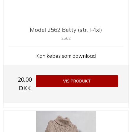
Model 2562 Betty (str. l-4xl)
2562
Kan købes som download
20,00
VIS PRODUKT
DKK