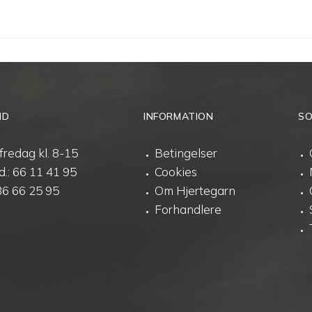
ID
INFORMATION
SO
fredag kl. 8-15
Betingelser
d.:
66 11 41 95
Cookies
86 66 25 95
Om Hjertegarn
Forhandlere