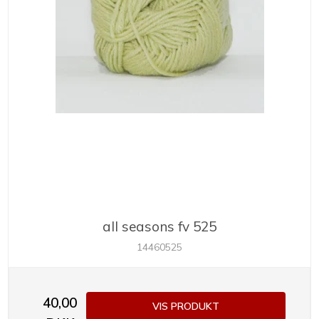
all seasons fv 525
14460525
40,00
VIS PRODUKT