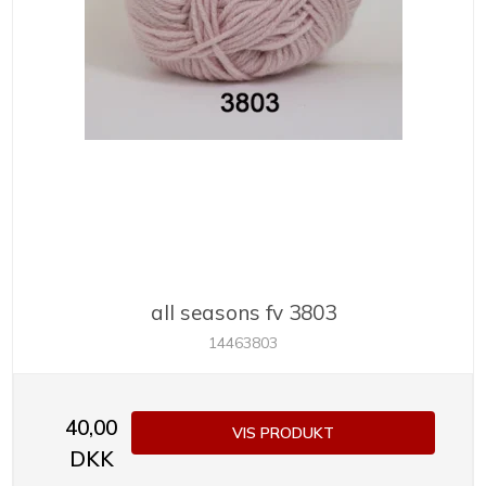
all seasons fv 3803
14463803
40,00
VIS PRODUKT
DKK