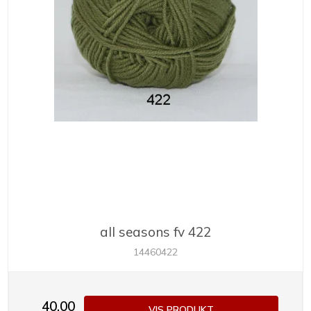
all seasons fv 422
14460422
40,00
VIS PRODUKT