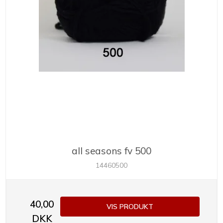
all seasons fv 500
14460500
40,00
VIS PRODUKT
DKK