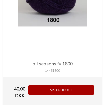
all seasons fv 1800
14461800
40,00
VIS PRODUKT
DKK