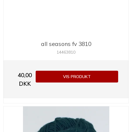
all seasons fv 3810
14463810
40,00
VIS PRODUKT
DKK