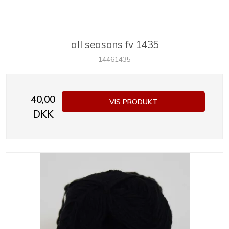
all seasons fv 1435
14461435
40,00
VIS PRODUKT
DKK