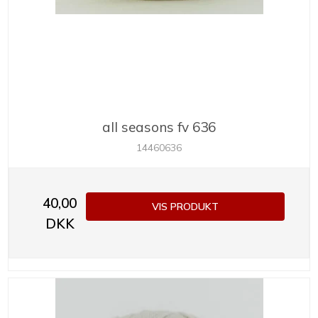
all seasons fv 636
14460636
40,00
VIS PRODUKT
DKK