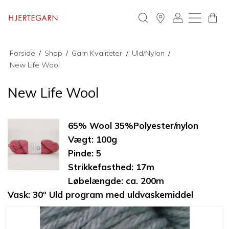
Forside
/
Shop
/
Garn Kvaliteter
/
Uld/Nylon
/
New Life Wool
New Life Wool
65% Wool 35%Polyester/nylon
Vægt: 100g
Pinde: 5
Strikkefasthed: 17m
Løbelængde: ca. 200m
Vask: 30º Uld program med uldvaskemiddel