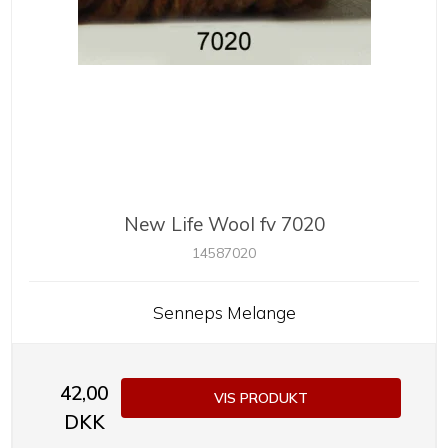
New Life Wool fv 7020
14587020
Senneps Melange
42,00
VIS PRODUKT
DKK