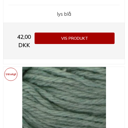
lys blå
42,00
VIS PRODUKT
DKK
Udsolgt