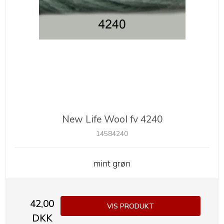
New Life Wool fv 4240
14584240
mint grøn
42,00
VIS PRODUKT
DKK