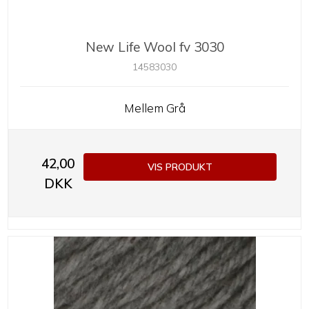
New Life Wool fv 3030
14583030
Mellem Grå
42,00
VIS PRODUKT
DKK