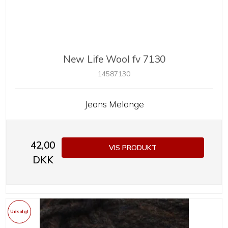
New Life Wool fv 7130
14587130
Jeans Melange
42,00
VIS PRODUKT
DKK
Udsolgt