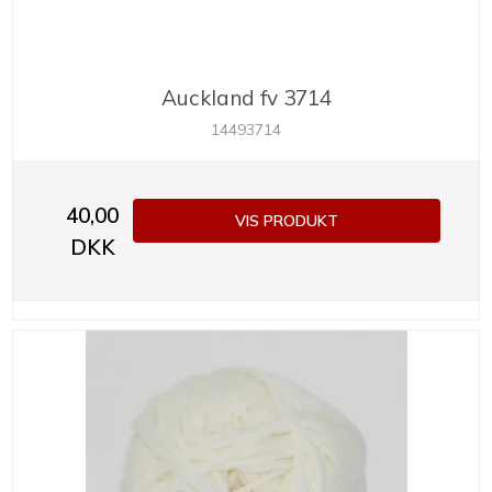
Auckland fv 3714
14493714
40,00
VIS PRODUKT
DKK