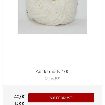
Auckland fv 100
14490100
40,00
VIS PRODUKT
DKK