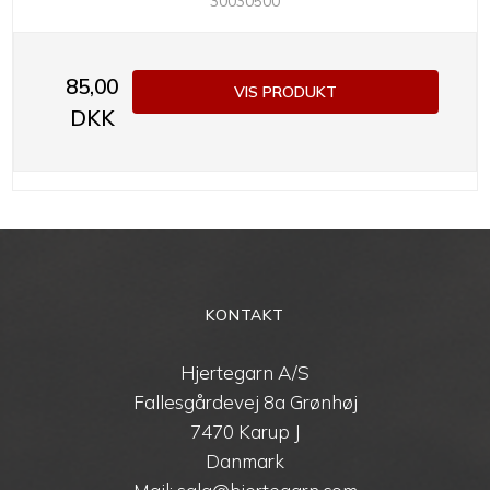
30030500
85,00
VIS PRODUKT
DKK
KONTAKT
Hjertegarn A/S
Fallesgårdevej 8a Grønhøj
7470 Karup J
Danmark