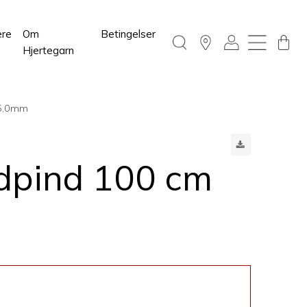
ere
Om
Betingelser
Hjertegarn
 5,0mm
dpind 100 cm