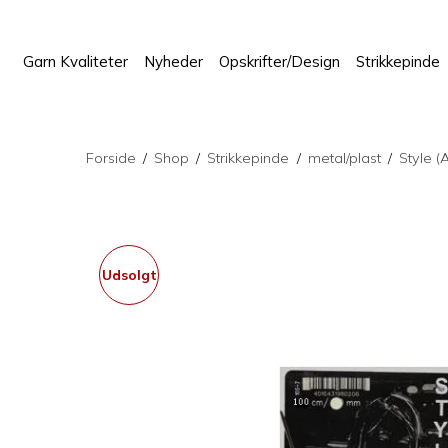
Garn Kvaliteter
Nyheder
Opskrifter/Design
Strikkepinde
Forside
/
Shop
/
Strikkepinde
/
metal/plast
/
Style (
Udsolgt