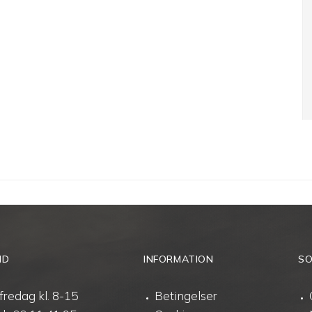
ID
INFORMATION
SO
fredag kl. 8-15
Betingelser