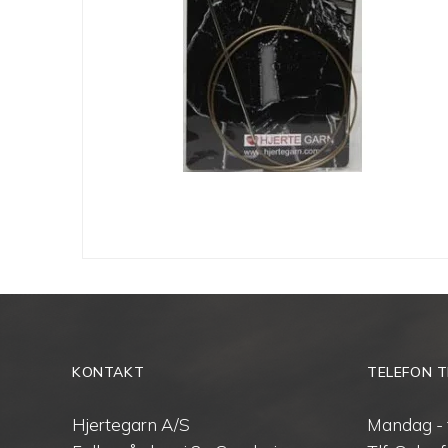
KONTAKT
TELEFON T
Hjertegarn A/S
Mandag - 