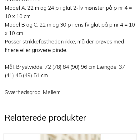
Model A: 22 m og 24 p i glat 2-fv mønster på p nr 4 =
10 x 10 cm.
Model B og C: 22 m og 30 p i ens fv glat på p nr 4 = 10
x 10 cm.
Passer strikkefastheden ikke, må der prøves med
finere eller grovere pinde.
Mål: Brystvidde: 72 (78) 84 (90) 96 cm Længde: 37
(41) 45 (49) 51 cm
Sværhedsgrad: Mellem
Relaterede produkter