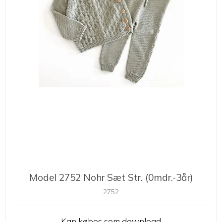
Model 2752 Nohr Sæt Str. (0mdr.-3år)
2752
Kan købes som download