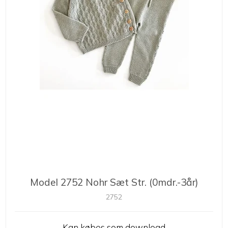
Model 2752 Nohr Sæt Str. (0mdr.-3år)
2752
Kan købes som download