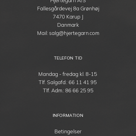
Hjertegarn A/S
Fallesgårdevej 8a Grønhøj
7470 Karup J
Danmark
Mail: salg@hjertegarn.com
TELEFON TID
Mandag - fredag kl. 8-15
Tlf. Salgafd.:
66 11 41 95
Tlf. Adm.:
86 66 25 95
INFORMATION
Betingelser