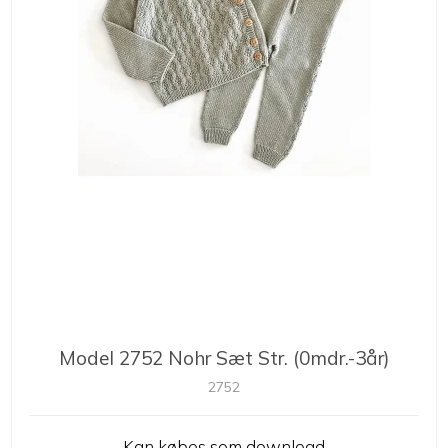
Model 2752 Nohr Sæt Str. (0mdr.-3år)
2752
Kan købes som download