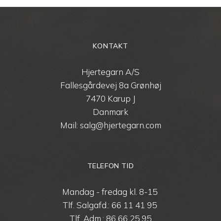
KONTAKT
Hjertegarn A/S
Fallesgårdevej 8a Grønhøj
7470 Karup J
Danmark
Mail: salg@hjertegarn.com
TELEFON TID
Mandag - fredag kl. 8-15
Tlf. Salgafd.:
66 11 41 95
Tlf. Adm.:
86 66 25 95