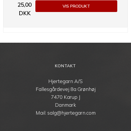
25,00
VIS PRODUKT
DKK
KONTAKT
Hjertegarn A/S
Fallesgårdevej 8a Grønhøj
7470 Karup J
Danmark
Mail: salg@hjertegarn.com