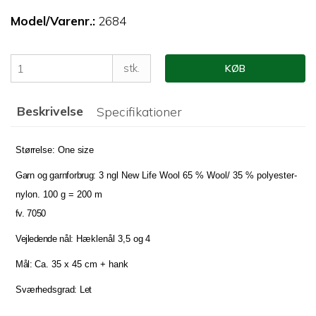
Model/Varenr.:
2684
stk.
KØB
Beskrivelse
Specifikationer
Størrelse:
One
size
Garn
og
garnforbrug:
3 ngl New Life Wool 65 % Wool/ 35 % polyester-
nylon. 100 g = 200
m
fv.
7050
Vejledende
nål:
Hæklenål 3,5 og
4
Mål:
Ca. 35 x 45 cm +
hank
Sværhedsgrad:
Let