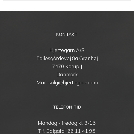
KONTAKT
Hjertegarn A/S
Fallesgårdevej 8a Grønhøj
7470 Karup J
Danmark
Mail: salg@hjertegarn.com
TELEFON TID
Mandag - fredag kl. 8-15
Tlf. Salgafd.:
66 11 41 95