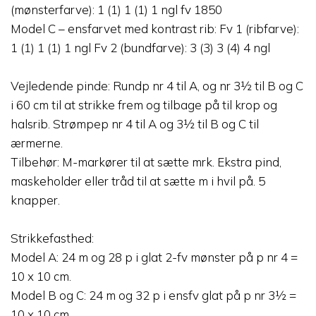
(mønsterfarve): 1 (1) 1 (1) 1 ngl fv 1850
Model C – ensfarvet med kontrast rib: Fv 1 (ribfarve):
1 (1) 1 (1) 1 ngl Fv 2 (bundfarve): 3 (3) 3 (4) 4 ngl
Vejledende pinde: Rundp nr 4 til A, og nr 3½ til B og C
i 60 cm til at strikke frem og tilbage på til krop og
halsrib. Strømpep nr 4 til A og 3½ til B og C til
ærmerne.
Tilbehør: M-markører til at sætte mrk. Ekstra pind,
maskeholder eller tråd til at sætte m i hvil på. 5
knapper.
Strikkefasthed:
Model A: 24 m og 28 p i glat 2-fv mønster på p nr 4 =
10 x 10 cm.
Model B og C: 24 m og 32 p i ensfv glat på p nr 3½ =
10 x 10 cm.