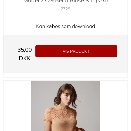
Model 2729 Bella Bluse Str. (s-xl)
2729
Kan købes som download
35,00
VIS PRODUKT
DKK